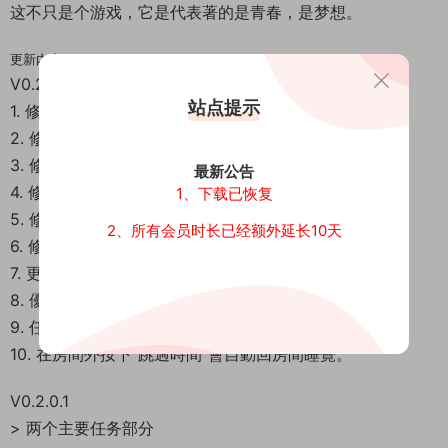
这不只是个游戏，它是代表著的是青春，是梦想。
更新内容：
V0.2.2
站点提示
1. 修復任務解鎖條件錯誤。
2. 修正Lillian角色資訊。
3. 修復Claire劇情重複兩次的問題。
最新公告
4. 修正聊天室名稱顯示錯誤。
1、下载已恢复
5. 修復Android版本的睡覺動畫錯誤。
2、所有会员时长已经额外延长10天
6. 修正主線任務選項錯誤。
7. 更新標題畫面音樂（我之前忘了改lol）。
8. 優化支線任務出現時間。
9. 任務列表現在會顯示任務觸發日期。
10. 在房間外按下”跳過時間”會自動回房間睡覺。
V0.2.0.1
> 两个主要任务部分