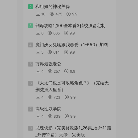
和姐姐的神秘关係
2
10
475
9.9
韵母攻略1_100全本番3精校_6篇定制
3
6
665
9.9
魔门妖女凭啥跟我恋爱（1-650）加料
4
5
614
9.9
万界最强老公
5
4
257
9.9
《太太们也是可攻略角色？》（完结无
6
删减插入里番）
4
723
9.9
高级性奴学院
7
4
839
9.9
龙魂侠影（完美修改版1_26集_番外11篇
8
_外传12篇）无绿，完美版