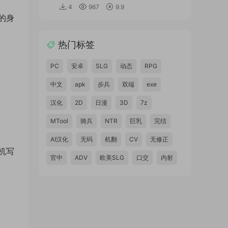
4
967
9.9
的身
热门标签
PC
安卓
SLG
动态
RPG
中文
apk
步兵
双端
exe
汉化
2D
日漫
3D
7z
MTool
骑兵
NTR
巨乳
完结
AI汉化
无码
机翻
CV
无修正
机写
官中
ADV
欧美SLG
口交
内射