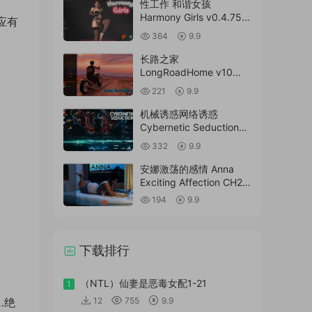
性工作 和谐女孩
Harmony Girls v0.4.75汉
应有
化版
364
9.9
长路之家
LongRoadHome v10
Part4 Beta Update2汉化
221
9.9
版
机械诱惑网络诱惑
Cybernetic Seduction
Ep.6Part1 汉化版
332
9.9
安娜激荡的感情 Anna
Exciting Affection CH2-
Ep18 汉化版
194
9.9
下载排行
（NTL）仙妻是恶毒女配1-21
1
…绝
12
755
9.9