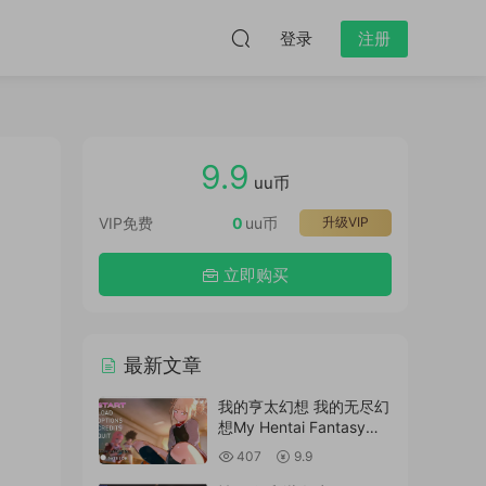
登录
注册
9.9
uu币
VIP免费
0
uu币
升级VIP
立即购买
最新文章
我的亨太幻想 我的无尽幻
想My Hentai Fantasy
v0.11汉化版
407
9.9