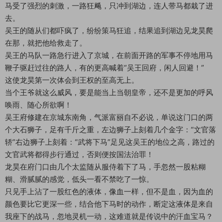
马受了强烈的刺激，一路狂飚，只冲到湖边，连人带马都栽了进
去。
吴王的随从们都吓疯了，纷纷策马狂追，结果追到湖边见龙昊爬
在那，就把他给救走了。
吴王的马队一路急行进入了京城，在前面开路的军事不停地用马
鞭子驱赶过往的路人，有的更高喊着“吴王回府，闲人回避！”
这使龙昊第一次体会到王权的至高无上。
当个王爷就这么威风，要是能当上当朝皇帝，还不是更加的呼风
唤雨、随心所欲啊！
吴王府修建在京城东南角，气派富丽自不必说，单说这门口的两
个大石狮子，足有千斤之重，左边狮子上刻着几个金字：“文官落
轿”右边狮子上刻着：“武将下马”足见这吴王的地位之高，路过的
文官武将都得步行通过，否则便按国法治罪！
龙昊在府门口由几个太监随从服侍着下了马，手忽然一股粘糊
糊、滑腻腻的感觉，低头一看不禁吃了一惊。
只见手上沾了一股红色的液体，像血一样，但不是血，因为血的
颜色要比它更深一些，结合他下马时的动作，断定这液体是来自
我座下的战马，忽地灵机一动，这难道就是传说中的汗血宝马？