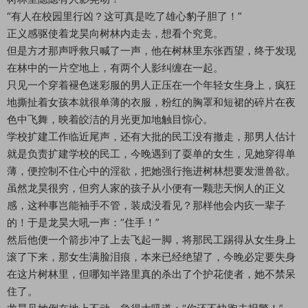
“有人在校园里行凶？这可真是吃了雄心豹子胆了！”
正义感驱使着龙昊向树林内走去，想看个究竟。
但是方才那声呼救只喊了一声，他在树林里东张西望，终于发现
在林中的一片空地上，有两个人影纠缠在一起。
只见一个穿着褪色迷彩服的男人正压在一个年轻女生身上，疯狂
地撕扯着女孩本就很单薄的衣服，粉红的胸罩和短裙的碎片在夜
色中飞舞，映着皎洁的月光更加地触目惊心。
学校扩建工作临近尾声，还有大批的民工没有撤走，那男人估计
就是负责扩建学校的民工，今晚遇到了耍单的女生，见她穿得单
薄，便控制不住心中的淫欲，把她强行拖进树林想要发泄兽欲。
虽然龙昊很穷，但穷人家的孩子从小便有一颗悲天悯人的正义
感，这种事岂能袖手不管，装成没看见？那样他会内疚一辈子
的！于是龙昊大吼一声：“住手！”
然后他便一个箭步冲了上去飞起一脚，将那民工踢得从女生身上
滚了下来，那女生满脸泪痕，本来已经绝望了，今晚必定要失身
在这片树林里，但哪知半路里真的杀出了个护花使者，她不禁呆
住了。