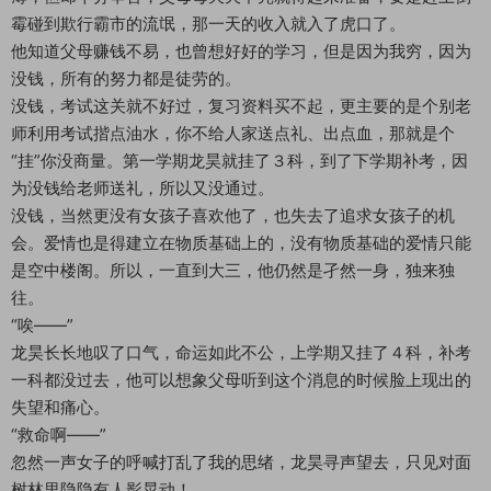
霉碰到欺行霸市的流氓，那一天的收入就入了虎口了。
他知道父母赚钱不易，也曾想好好的学习，但是因为我穷，因为
没钱，所有的努力都是徒劳的。
没钱，考试这关就不好过，复习资料买不起，更主要的是个别老
师利用考试揩点油水，你不给人家送点礼、出点血，那就是个
“挂”你没商量。第一学期龙昊就挂了３科，到了下学期补考，因
为没钱给老师送礼，所以又没通过。
没钱，当然更没有女孩子喜欢他了，也失去了追求女孩子的机
会。爱情也是得建立在物质基础上的，没有物质基础的爱情只能
是空中楼阁。所以，一直到大三，他仍然是孑然一身，独来独
往。
“唉――”
龙昊长长地叹了口气，命运如此不公，上学期又挂了４科，补考
一科都没过去，他可以想象父母听到这个消息的时候脸上现出的
失望和痛心。
“救命啊――”
忽然一声女子的呼喊打乱了我的思绪，龙昊寻声望去，只见对面
树林里隐隐有人影晃动！