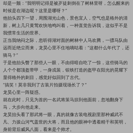
却是一颤：“我明明记得是被歹徒刺倒在了树林里呀，怎么醒来的
时候是在湖边呢？这里是哪呀？”
他抬头四下一望，周围湖光山色，景色宜人，空气也是格外的清
新，树上几只黄莺欢快地鸣叫着，一种直觉告诉我，这似乎不是
我惯常生活的世界。
正当我纳闷之际，忽听得湖对面的树林中人马欢腾，一骠马队由
远而近绝尘而来，龙昊心里不住地嘀咕着：“这都什么年代了，还
骑马？”
于是他抬头瞥了那些人一眼，不由得暗自吃了一惊，这些骑马的
人个个都顶盔带甲，一身戎装，镔铁打造的盔甲在阳光的晃耀下
显得格外的刺目，感觉好似回到了古代。
“搞笑！莫非我到了古装片拍摄现场长了？”
龙昊心里一阵疑惑。
就在此时，只见为首的一名武将策马掠到他面前，忽地翻身下
马，大步向他走来。
龙昊抬头看了那武将一眼，真的就像古装电视剧里那种威武不
凡、力拔山河气盖世的大将，而且他的眼神中透着精干和英明，
身前背后威风八面，看来是个帅才。