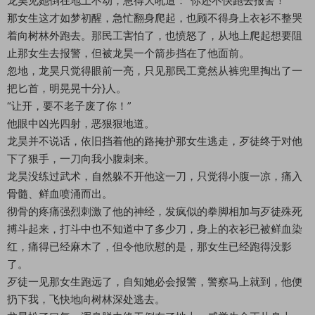
龙昊见她倒在地上不动，急得大吼道：“你还不快跑去报警！”
那女生这才如梦初醒，急忙翻身爬起，也顾不得身上衣衫不整哭
着向树林外跑去。那民工害怕了，也愤怒了，从地上爬起想要阻
止那女生去报警，但被龙昊一个箭步挡在了他面前。
忽地，龙昊只觉得眼前一亮，只见那民工竟然从裤兜里掏出了一
把匕首，明晃晃十分}人。
“让开，要不老子废了你！”
他眼中凶光四射，恶狠狠地道。
龙昊并不说话，依旧挡着他的路掩护那女生逃走，歹徒终于对他
下了狠手，一刀向我小腹刺来。
龙昊没练过武术，自然躲不开他这一刀，只觉得小腹一凉，痛入
骨髓、鲜血喷涌而出。
彻骨的疼痛强烈刺激了他的神经，发疯似的拳脚相加与歹徒殊死
搏斗起来，打斗中也不知道中了多少刀，身上的衣衫已被鲜血染
红，痛得已经麻木了，但令他欣慰的是，那女生已经跑得没影
了。
歹徒一见那女生跑远了，自知她必会报警，警察马上就到，他便
扔下我，飞快地向树林深处逃去。