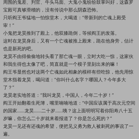
周围的鬼差、判官、牛头马面、大鬼小鬼纷纷鼓掌叫好，这森罗
宝殿可真够滑稽的，没有传说中那么阴森恐怖。
只听阎王爷猛地一怕惊堂木，大喝道：“带新到的亡魂上殿受
审！”
小鬼把龙昊推到了殿上，他双膝跪倒，等候阎王的发落。
这时在龙昊身后，又有一个亡魂被推上殿来，跪在他身旁，估计
也是新死的吧。
龙昊不由得偷偷地转头看了那亡魂一眼，立时大吃一惊，这家伙
和我生得也太像了吧，简直就是一个模子里刻出来的嘛！
阎王爷显然也对这两个亡魂如此相象的模样有些吃惊，他先用惊
堂木指着龙昊，喝问道：“你叫什么名字？哪国人？今年多大
了？”
龙昊老实地答道：“我叫龙昊，中国人，今年二十岁！”
阎王开始翻着生死簿，嘴里喃喃地道：“中国应该属于高次元空间
的国家……龙昊……二十岁……咦？这上面明明写着你阳寿八十五
岁嘛，你怎么二十岁就来着报道了？你是怎么死的？”
龙昊一见还有还魂的希望，便把见义勇为救人被刺死的事说了一
遍。