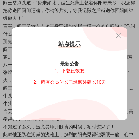
阎王爷点头道：“原来如此，但生死薄上载着你阳寿未尽，我还得
把你送回阳间还魂，你稍等片刻，等我退殿之后就送你回阳间继
续做人！”
言罢，阎王又转头向龙昊身旁和他长得一模一样的亡魂道：“你叫
什么名字？哪国人？今年多大了？”
那鬼魂道：“我叫张煜，大虞国人，今年二十岁……”
站点提示
阎王又在翻着生死薄，喃喃地道：“大虞国是低次元空间的国
家……张煜……啊……是大虞国的皇子呢，这上面明明写着你阳寿
最新公告
八十六岁呀，你怎么死的？”
1、下载已恢复
张煜悲声道：“我出城狩猎，我的坐骑汗血马的后屁股突然着了
火，马受惊了跑进湖中，我被水淹死了……”
2、所有会员时长已经额外延长10天
阎王爷道：“你阳寿未尽，我也不敢收你，现在就助你还阳吧……
牛头马面！你们把张煜连同那个龙昊一起投回阳间去吧！”
牛头马面齐声道：“遵命！”
言罢，他们将龙昊和张煜夹在掖下，来到了阎王殿下，把他们高
举起来，狠狠地向下扔去……
不知过了多久，当龙昊睁开眼睛的时候，顿时惊呆了！
此时他正趴在湖岸的浅滩上，炽烈的阳光晃得他双眼一痛，心中