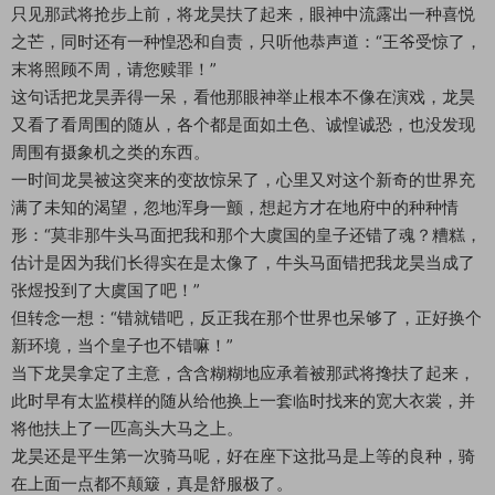
只见那武将抢步上前，将龙昊扶了起来，眼神中流露出一种喜悦
之芒，同时还有一种惶恐和自责，只听他恭声道：“王爷受惊了，
末将照顾不周，请您赎罪！”
这句话把龙昊弄得一呆，看他那眼神举止根本不像在演戏，龙昊
又看了看周围的随从，各个都是面如土色、诚惶诚恐，也没发现
周围有摄象机之类的东西。
一时间龙昊被这突来的变故惊呆了，心里又对这个新奇的世界充
满了未知的渴望，忽地浑身一颤，想起方才在地府中的种种情
形：“莫非那牛头马面把我和那个大虞国的皇子还错了魂？糟糕，
估计是因为我们长得实在是太像了，牛头马面错把我龙昊当成了
张煜投到了大虞国了吧！”
但转念一想：“错就错吧，反正我在那个世界也呆够了，正好换个
新环境，当个皇子也不错嘛！”
当下龙昊拿定了主意，含含糊糊地应承着被那武将搀扶了起来，
此时早有太监模样的随从给他换上一套临时找来的宽大衣裳，并
将他扶上了一匹高头大马之上。
龙昊还是平生第一次骑马呢，好在座下这批马是上等的良种，骑
在上面一点都不颠簸，真是舒服极了。