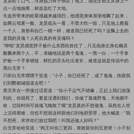
龙昊松了口气，浑身脱力终于倒在了地上，感觉生命正从身上一
点一点地抽离，鲜血染红了大地。
失血所带来的眩晕感越来越强烈，他感觉身体渐渐地飘了起来，
如腾云驾雾一般。龙昊低头一看，不禁大吃一惊，只见地上爬着
一个人，身形和自己一模一样，难道我已经死了吗？这飘上去的
是我的灵魂？人死后真的有灵魂吗？
“哗啦”龙昊感觉脖子被什么东西给拴住了，只见他身左身右幽灵
般飘来两个人，不，准确地说是两个鬼魂，一黑一白，一个手拿
护板一个手拿锁链，鲜红的舌头吐出老长，难道这就是传说中的
黑白无常？
只听白无常嘿嘿干笑道：“小子，你已经死了，成了鬼魂，快跟我
们到酆都城报道去吧！”
黑无常在一旁接过话茬道：“你小子运气不错嘛，正赶上我们游荡
到此，你就死了，要是没遇到我们，你做了孤魂野鬼，天地都不
收，过段时间可就魂飞魄散了哦”龙昊真的不想做鬼，虽然在人世
上活得艰难，但也不想就这样跟他们到地府受罪，他大喊道：“我
不想死，求求你们放过我吧！叫我还做人好吗？”
白无常哈哈笑道：“阎王叫你三更四，谁敢留你到五更呀！小子别