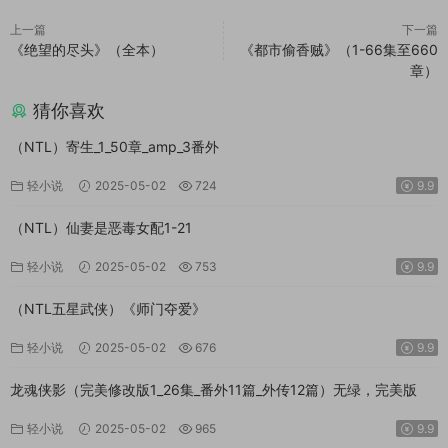
上一篇
下一篇
《绝望的尽头》（全本）
《都市偷香贼》（1-66集至660
章）
猜你喜欢
（NTL）寄生_1_50章_amp_3番外
轻小说
2025-05-02
724
9.9
（NTL）仙妻是恶毒女配1-21
轻小说
2025-05-02
753
9.9
（NTL五星武侠）《师门夺爱》
轻小说
2025-05-02
676
9.9
龙魂侠影（完美修改版1_26集_番外11篇_外传12篇）无绿，完美版
轻小说
2025-05-02
965
9.9