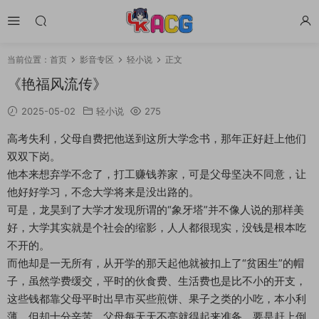
当前位置：
首页
影音专区
轻小说
正文
《艳福风流传》
2025-05-02
轻小说
275
高考失利，父母自费把他送到这所大学念书，那年正好赶上他们
双双下岗。
他本来想弃学不念了，打工赚钱养家，可是父母坚决不同意，让
他好好学习，不念大学将来是没出路的。
可是，龙昊到了大学才发现所谓的“象牙塔”并不像人说的那样美
好，大学其实就是个社会的缩影，人人都很现实，没钱是根本吃
不开的。
而他却是一无所有，从开学的那天起他就被扣上了“贫困生”的帽
子，虽然学费缓交，平时的伙食费、生活费也是比不小的开支，
这些钱都靠父母平时出早市买些煎饼、果子之类的小吃，本小利
薄，但却十分辛苦，父母每天天不亮就得起来准备，要是赶上倒