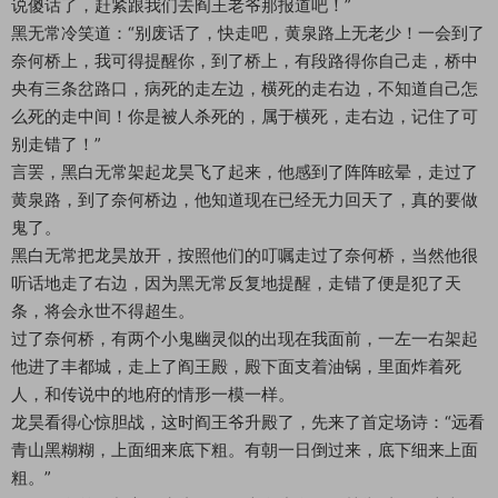
说傻话了，赶紧跟我们去阎王老爷那报道吧！”
黑无常冷笑道：“别废话了，快走吧，黄泉路上无老少！一会到了
奈何桥上，我可得提醒你，到了桥上，有段路得你自己走，桥中
央有三条岔路口，病死的走左边，横死的走右边，不知道自己怎
么死的走中间！你是被人杀死的，属于横死，走右边，记住了可
别走错了！”
言罢，黑白无常架起龙昊飞了起来，他感到了阵阵眩晕，走过了
黄泉路，到了奈何桥边，他知道现在已经无力回天了，真的要做
鬼了。
黑白无常把龙昊放开，按照他们的叮嘱走过了奈何桥，当然他很
听话地走了右边，因为黑无常反复地提醒，走错了便是犯了天
条，将会永世不得超生。
过了奈何桥，有两个小鬼幽灵似的出现在我面前，一左一右架起
他进了丰都城，走上了阎王殿，殿下面支着油锅，里面炸着死
人，和传说中的地府的情形一模一样。
龙昊看得心惊胆战，这时阎王爷升殿了，先来了首定场诗：“远看
青山黑糊糊，上面细来底下粗。有朝一日倒过来，底下细来上面
粗。”