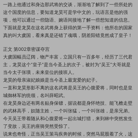
一路上他通过和身边那武将的交谈，渐渐地了解到了一些所处的
这个国度的信息，要知道龙昊可是学中文的，玩语言是他的强
项，他可以通过一些隐语、婉语间接地了解一些想知道的信息。
下面就是龙昊在这名武将身上获得的第一手资料：他所在的国家
真的叫大虞国，看来真是还错了魂哦，阴差阳错竟然成了皇子！
正文 第002章密谋夺宫
大虞国幅员辽阔，物产丰富，立国只有一百多年，经历了三代君
主，龙昊这个“皇子”是当今圣上的次子，被封为“吴王”大哥就是
当今太子张璜，未来皇位的接班人。
龙昊的母亲淑妃娘娘是当今圣上最宠爱的妃子。
一直和龙昊形影不离的这名武将是吴王的心腹爱将，同时也是皇
城御林军的统领，名叫薛昭武。
在龙昊身边还有两名贴身保镖，据说都是身怀绝技、能飞檐走壁
的武林高手，奴随主姓，一个叫张猛，一个叫张雄，是亲兄弟。
今天吴王带着随从和心腹爱将一起出城打猎，来到林中突然发生
了变故，吴王的座骑突然受惊了。
说来也奇怪，正当吴王策马疾奔的时候，突然马屁股着了火，这