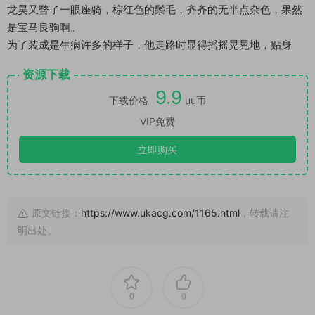
龙昊又瞥了一眼座骑，棕红色的鬃毛，齐齐的无半点杂色，果然
是宝马良驹啊。
为了装成是生病许多的样子，他走路时显得摇摇晃晃地，贴身
资源下载
9.9
下载价格
uu币
VIP免费
立即购买
原文链接：
https://www.ukacg.com/1165.html
，转载请注
明出处。
0
0