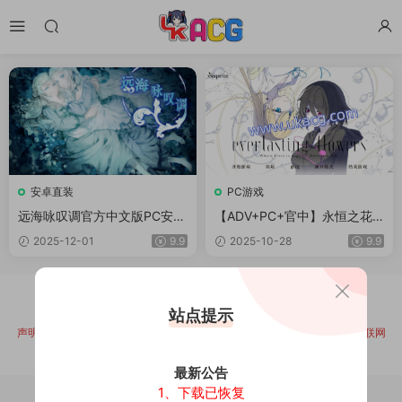
安卓直装
PC游戏
远海咏叹调官方中文版PC安卓
【ADV+PC+官中】永恒之花(E
全年龄百合AVG游戏下载
verlasting Flowers)
2025-12-01
9.9
2025-10-28
9.9
版权所有 ©
游界次元
2025
站点提示
DMCA / Report Contact：ukacg@outlook.com
声明:本站从未参与资源储存、上传、录制或压制服务，所有内容均来自互联网
公开渠道分享，如有侵犯您的版权可联系上方邮箱进行投诉！
最新公告
1、下载已恢复