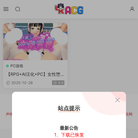
PC游戏
【RPG+AI汉化+PC】女性堕
落女装学园(メス堕ち女装学
2025-10-28
9.9
園)
版权所有 ©
游界次元
2025
站点提示
DMCA / Report Contact：ukacg@outlook.com
声明:本站从未参与资源储存、上传、录制或压制服务，所有内容均来自互联网
公开渠道分享，如有侵犯您的版权可联系上方邮箱进行投诉！
最新公告
1、下载已恢复